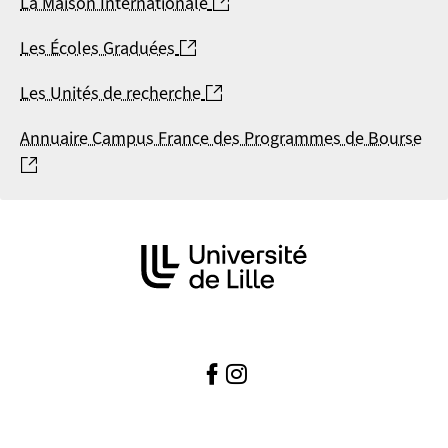
(nouvelle fenêtre)
La Maison Internationale
(nouvelle fenêtre)
Les Écoles Graduées
(nouvelle fenêtre)
Les Unités de recherche
Annuaire Campus France des Programmes de Bourse
(nouvelle fenêtre)
Facebook
(nouvelle fenêtre)
Instagram ( )
(nouvelle fenêtre)
( )