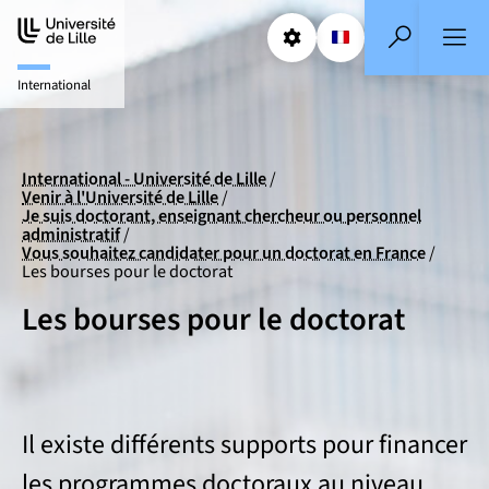
Aller
Aller
au
au
Paramétrages
Sélectionner une
FR
- Français sélect
Recherche
contenu
pied
International
de
page
International - Université de Lille
Venir à l'Université de Lille
Je suis doctorant, enseignant chercheur ou personnel
administratif
Vous souhaitez candidater pour un doctorat en France
Les bourses pour le doctorat
Les bourses pour le doctorat
Il existe différents supports pour financer
les programmes doctoraux au niveau