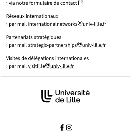
(nouvelle fenêtre)
› via notre
formulaire de contact
Réseaux internationaux
arobase
point
› par mail
internationalnetworks
univ-lille
fr
Partenariats stratégiques
arobase
point
› par mail
strategic-partnerships
univ-lille
fr
Visites de délégations internationales
arobase
point
› par mail
visitlille
univ-lille
fr
Facebook
(nouvelle fenêtre)
Instagram ( )
(nouvelle fenêtre)
( )