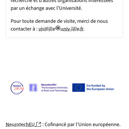
recherche et d’autres organisations intéressées
par un échange avec l’Université.
Pour toute demande de visite, merci de nous
arobase
point
contacter à :
visitlille
univ-lille
fr
.
(nouvelle fenêtre)
NeurotechEU
: Cofinancé par l’Union européenne.