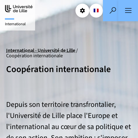
Aller
Aller
au
au
Paramétrages
Sélectionner une
FR
- Français sélect
Recherche
contenu
pied
International
de
page
International - Université de Lille
Coopération internationale
Coopération internationale
Depuis son territoire transfrontalier,
l'Université de Lille place l'Europe et
l'international au cœur de sa politique et
de son action. Son ambition : s'imposer