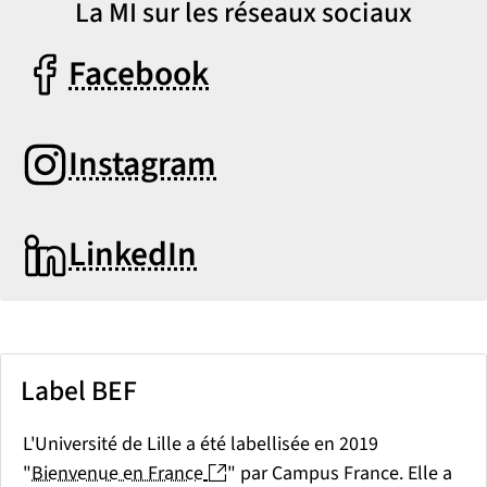
La MI sur les réseaux sociaux
Facebook
Instagram
LinkedIn
Label BEF
L'Université de Lille a été labellisée en 2019
(nouvelle fenêtre)
"
Bienvenue en France
" par Campus France. Elle a