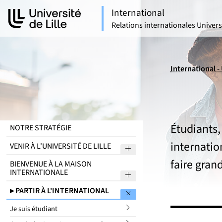
Aller
Aller
International
au
au
Relations internationales Universi
contenu
pied
de
page
International - 
Étudiants,
NOTRE STRATÉGIE
internatio
VENIR À L'UNIVERSITÉ DE LILLE
Sous menu Venir à l'Univer
faire grand
BIENVENUE À LA MAISON
INTERNATIONALE
Sous menu Bienvenue à la
PARTIR À L'INTERNATIONAL
Sous menu Partir à l'inter
Je suis étudiant
submenu