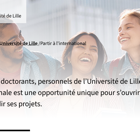
té de Lille
Université de Lille
Partir à l'international
 doctorants, personnels de l’Université de Lill
nale est une opportunité unique pour s’ouvri
sité de Lille
ir ses projets.
 maison internationale
national