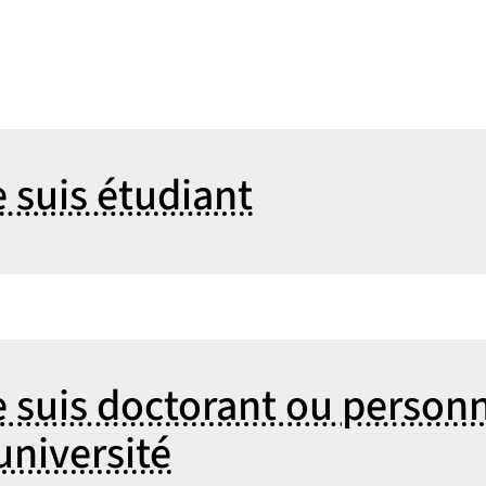
ternationale
e suis étudiant
e suis doctorant ou person
'université