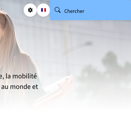
Rechercher
Chercher
Paramétrages
Sélectionner une langue (
FR
- Français sélectionné)
e, la mobilité
r au monde et